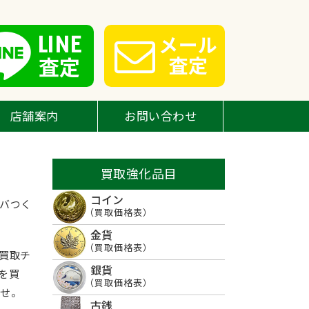
LINE
メール
査定
査定
店舗案内
お問い合わせ
買取強化品目
コイン
バつく
（買取価格表）
金貨
（買取価格表）
買取チ
銀貨
を買
（買取価格表）
ませ。
古銭