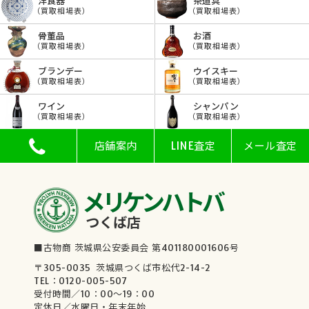
洋食器
茶道具
（買取相場表）
（買取相場表）
骨董品
お酒
（買取相場表）
（買取相場表）
ブランデー
ウイスキー
（買取相場表）
（買取相場表）
ワイン
シャンパン
（買取相場表）
（買取相場表）
店舗案内
LINE査定
メール査定
メリケンハトバ
つくば店
■古物商 茨城県公安委員会 第401180001606号
〒305-0035 茨城県つくば市松代2-14-2
TEL：0120-005-507
受付時間／10：00～19：00
定休日／水曜日・年末年始