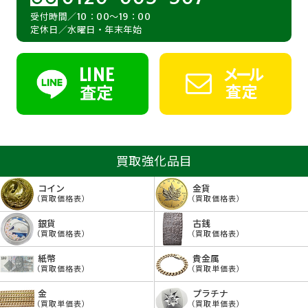
受付時間／10：00～19：00
定休日／水曜日・年末年始
LINE
メール
査定
査定
買取強化品目
コイン
金貨
（買取価格表）
（買取価格表）
銀貨
古銭
（買取価格表）
（買取価格表）
紙幣
貴金属
（買取価格表）
（買取単価表）
金
プラチナ
（買取単価表）
（買取単価表）