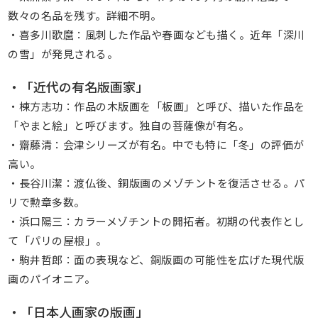
数々の名品を残す。詳細不明。
・喜多川歌麿：風刺した作品や春画なども描く。近年「深川
の雪」が発見される。
・「近代の有名版画家」
・棟方志功：作品の木版画を「板画」と呼び、描いた作品を
「やまと絵」と呼びます。独自の菩薩像が有名。
・齋藤清：会津シリーズが有名。中でも特に「冬」の評価が
高い。
・長谷川潔：渡仏後、銅版画のメゾチントを復活させる。パ
リで勲章多数。
・浜口陽三：カラーメゾチントの開拓者。初期の代表作とし
て「パリの屋根」。
・駒井哲郎：面の表現など、銅版画の可能性を広げた現代版
画のパイオニア。
・「日本人画家の版画」