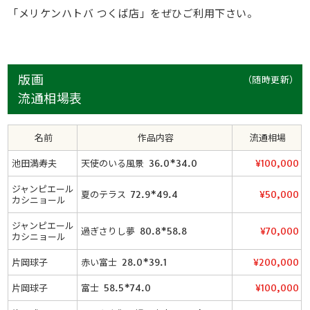
「メリケンハトバ つくば店」をぜひご利用下さい。
版画
（随時更新）
流通相場表
名前
作品内容
流通相場
池田満寿夫
天使のいる風景 36.0*34.0
¥100,000
ジャンピエール
夏のテラス 72.9*49.4
¥50,000
カシニョール
ジャンピエール
過ぎさりし夢 80.8*58.8
¥70,000
カシニョール
片岡球子
赤い富士 28.0*39.1
¥200,000
片岡球子
富士 58.5*74.0
¥100,000