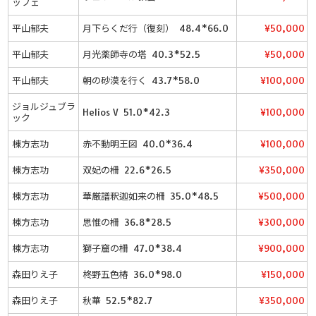
ッフェ
平山郁夫
月下らくだ行（復刻） 48.4*66.0
¥50,000
平山郁夫
月光薬師寺の塔 40.3*52.5
¥50,000
平山郁夫
朝の砂漠を行く 43.7*58.0
¥100,000
ジョルジュブラ
Helios V 51.0*42.3
¥100,000
ック
棟方志功
赤不動明王図 40.0*36.4
¥100,000
棟方志功
双妃の柵 22.6*26.5
¥350,000
棟方志功
華厳譜釈迦如来の柵 35.0*48.5
¥500,000
棟方志功
思惟の柵 36.8*28.5
¥300,000
棟方志功
獅子窟の柵 47.0*38.4
¥900,000
森田りえ子
柊野五色椿 36.0*98.0
¥150,000
森田りえ子
秋華 52.5*82.7
¥350,000