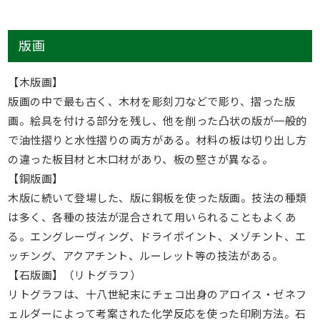
版画
【木版画】
版画の中で最も古く、木材を彫刻刀などで彫り、摺った版
画。絵具を付ける部分を残し、他を削った凸状の版が一般的
で油性摺りと水性摺りの両方がある。材料の板は切り出し方
の違った板目材と木口材があり、板の堅さが異なる。
【銅版画】
木版に続いて登場した、版に銅板を使った版画。技法の種類
は多く、各種の技法が混合されて用いられることもよくあ
る。エングレーヴィング、ドライポイント、メゾチント、エ
ッチング、アクアチント、ルーレット等の技法がある。
【石版画】（リトグラフ）
リトグラフは、十八世紀末にチェコ出身のアロイス・ゼネフ
ェルダーによって考案された化学反応を使った印刷方法。石