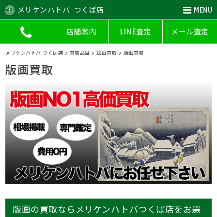
メリケンハトバ つくば店
MENU
店舗案内
LINE査定
メール査定
メリケンハトバ つくば店
>
買取品目
>
絵画買取
>
版画買取
版画買取
版画の買取ならメリケンハトバつくば店をお選