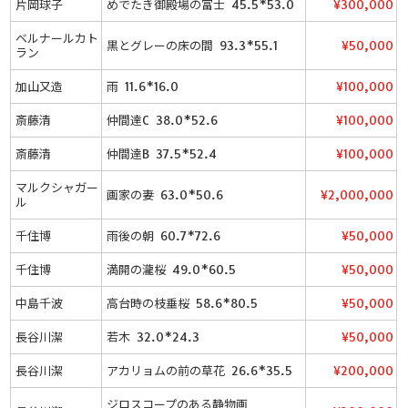
片岡球子
めでたき御殿場の富士 45.5*53.0
¥300,000
ベルナールカト
黒とグレーの床の間 93.3*55.1
¥50,000
ラン
加山又造
雨 11.6*16.0
¥100,000
斎藤清
仲間達C 38.0*52.6
¥100,000
斎藤清
仲間達B 37.5*52.4
¥100,000
マルクシャガー
画家の妻 63.0*50.6
¥2,000,000
ル
千住博
雨後の朝 60.7*72.6
¥50,000
千住博
満開の瀧桜 49.0*60.5
¥50,000
中島千波
高台時の枝垂桜 58.6*80.5
¥50,000
長谷川潔
若木 32.0*24.3
¥50,000
長谷川潔
アカリョムの前の草花 26.6*35.5
¥200,000
ジロスコープのある静物画