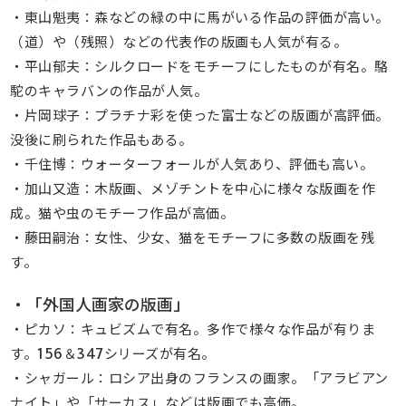
・東山魁夷：森などの緑の中に馬がいる作品の評価が高い。
（道）や（残照）などの代表作の版画も人気が有る。
・平山郁夫：シルクロードをモチーフにしたものが有名。駱
駝のキャラバンの作品が人気。
・片岡球子：プラチナ彩を使った富士などの版画が高評価。
没後に刷られた作品もある。
・千住博：ウォーターフォールが人気あり、評価も高い。
・加山又造：木版画、メゾチントを中心に様々な版画を作
成。猫や虫のモチーフ作品が高価。
・藤田嗣治：女性、少女、猫をモチーフに多数の版画を残
す。
・「外国人画家の版画」
・ピカソ：キュビズムで有名。多作で様々な作品が有りま
す。156＆347シリーズが有名。
・シャガール：ロシア出身のフランスの画家。「アラビアン
ナイト」や「サーカス」などは版画でも高価。