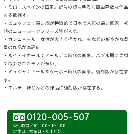
・ミロ：スペインの画家。記号の様な明るく自由奔放な作品
を多数残す。
・ビュッフェ：黒い線が特徴的で日本で人気の高い画家。初
期のニューヨークシリーズ等が人気。
・カシニョール：女性が大きく描かれ、赤などの鮮やかな背
景の作品が高評価。
・ルイ・イカール：アールデコ時代の画家。バブル期に高額
で取引されたモノが多い。
・ミュシャ：アールヌゥーボー時代の画家。復刻版が存在す
る。
・エルテ：ほとんどの作品に復刻版が存在する。
0120-005-507
受付時間／10：00～19：00
定休日／水曜日・年末年始