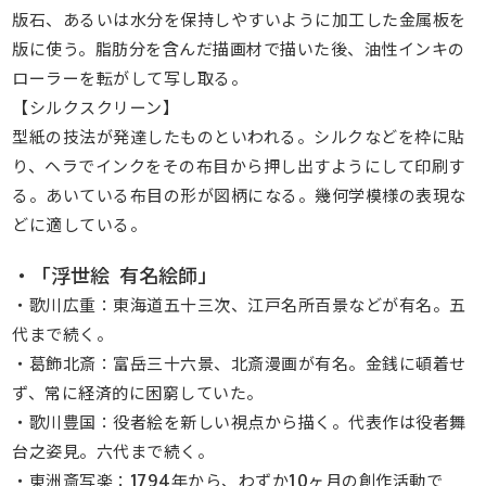
版石、あるいは水分を保持しやすいように加工した金属板を
版に使う。脂肪分を含んだ描画材で描いた後、油性インキの
ローラーを転がして写し取る。
【シルクスクリーン】
型紙の技法が発達したものといわれる。シルクなどを枠に貼
り、ヘラでインクをその布目から押し出すようにして印刷す
る。あいている布目の形が図柄になる。幾何学模様の表現な
どに適している。
・「浮世絵 有名絵師」
・歌川広重：東海道五十三次、江戸名所百景などが有名。五
代まで続く。
・葛飾北斎：富岳三十六景、北斎漫画が有名。金銭に頓着せ
ず、常に経済的に困窮していた。
・歌川豊国：役者絵を新しい視点から描く。代表作は役者舞
台之姿見。六代まで続く。
・東洲斎写楽：1794年から、わずか10ヶ月の創作活動で