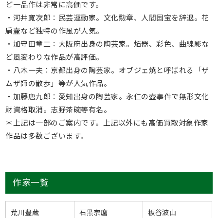
ど一品作は非常に高価です。
・河井寛次郎：民芸運動家。文化勲章、人間国宝を辞退。花
扁壷など独特の作風が人気。
・加守田章二：大阪府出身の陶芸家。炻器、彩色、曲線彫な
ど風変わりな作品が高評価。
・八木一夫：京都出身の陶芸家。オブジェ焼と呼ばれる「ザ
ムザ師の散歩」等が人気作品。
・加藤唐九郎：愛知出身の陶芸家。永仁の壺事件で無形文化
財資格取消。志野茶碗等有名。
＊上記は一部のご案内です。上記以外にも高価買取対象作家
作品は多数ございます。
作家一覧
荒川豊蔵
石黒宗麿
板谷波山