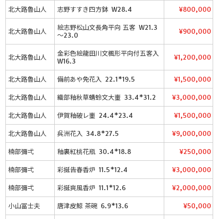
北大路魯山人
志野すすき四方鉢 W28.4
¥800,000
絵志野松山文長角平向 五客 W21.3
北大路魯山人
¥900,000
～23.0
金彩色絵龍田川文楓形平向付五客入
北大路魯山人
¥1,200,000
W16.3
北大路魯山人
備前あや免花入 22.1*19.5
¥1,500,000
北大路魯山人
織部釉秋草蜻蛉文大壷 33.4*31.2
¥3,000,000
北大路魯山人
伊賀釉破レ壷 24.4*23.4
¥1,500,000
北大路魯山人
呉洲花入 34.8*27.5
¥9,000,000
楠部彌弌
釉裏紅桃花瓶 30.4*18.8
¥250,000
楠部彌弌
彩挻告春香炉 11.5*12.4
¥3,000,000
楠部彌弌
彩挻爽風香炉 11.1*12.6
¥2,000,000
小山冨士夫
唐津皮鯨 茶碗 6.9*13.6
¥50,000