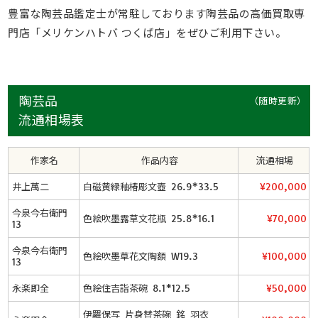
豊富な陶芸品鑑定士が常駐しております陶芸品の高価買取専
門店「メリケンハトバ つくば店」をぜひご利用下さい。
陶芸品
（随時更新）
流通相場表
作家名
作品内容
流通相場
井上萬二
白磁黄緑釉椿彫文壺 26.9*33.5
¥200,000
今泉今右衛門
色絵吹墨露草文花瓶 25.8*16.1
¥70,000
13
今泉今右衛門
色絵吹墨草花文陶額 W19.3
¥100,000
13
永楽即全
色絵住吉詣茶碗 8.1*12.5
¥50,000
伊羅保写 片身替茶碗 銘 羽衣