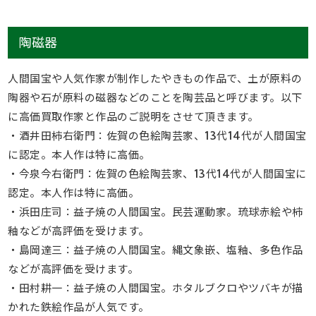
陶磁器
人間国宝や人気作家が制作したやきもの作品で、土が原料の
陶器や石が原料の磁器などのことを陶芸品と呼びます。以下
に高価買取作家と作品のご説明をさせて頂きます。
・酒井田柿右衛門：佐賀の色絵陶芸家、13代14代が人間国宝
に認定。本人作は特に高価。
・今泉今右衛門：佐賀の色絵陶芸家、13代14代が人間国宝に
認定。本人作は特に高価。
・浜田庄司：益子焼の人間国宝。民芸運動家。琉球赤絵や柿
釉などが高評価を受けます。
・島岡達三：益子焼の人間国宝。縄文象嵌、塩釉、多色作品
などが高評価を受けます。
・田村耕一：益子焼の人間国宝。ホタルブクロやツバキが描
かれた鉄絵作品が人気です。