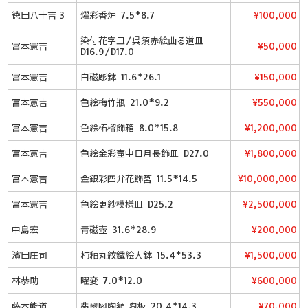
徳田八十吉 3
燿彩香炉 7.5*8.7
¥100,000
染付花字皿/呉須赤絵曲る道皿
富本憲吉
¥50,000
D16.9/D17.0
富本憲吉
白磁彫鉢 11.6*26.1
¥150,000
富本憲吉
色絵梅竹瓶 21.0*9.2
¥550,000
富本憲吉
色絵柘榴飾箱 8.0*15.8
¥1,200,000
富本憲吉
色絵金彩壷中日月長飾皿 D27.0
¥1,800,000
富本憲吉
金銀彩四弁花飾筥 11.5*14.5
¥10,000,000
富本憲吉
色絵更紗模様皿 D25.2
¥2,500,000
中島宏
青磁壺 31.6*28.9
¥200,000
濱田庄司
柿釉丸紋鐵絵大鉢 15.4*53.3
¥1,500,000
林恭助
曜変 7.0*12.0
¥600,000
藤本能道
翡翠図陶額 陶板 20.4*14.3
¥70,000