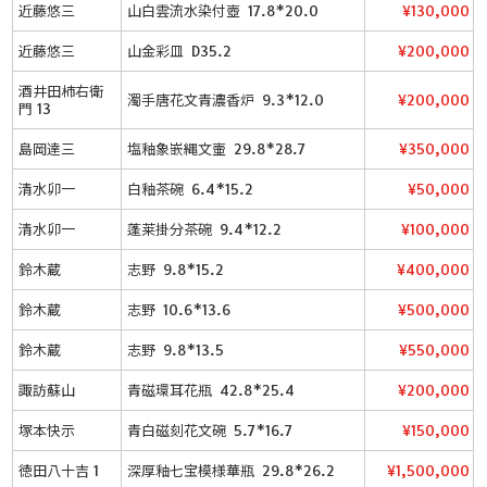
近藤悠三
山白雲流水染付壺 17.8*20.0
¥130,000
近藤悠三
山金彩皿 D35.2
¥200,000
酒井田柿右衛
濁手唐花文青濃香炉 9.3*12.0
¥200,000
門 13
島岡達三
塩釉象嵌縄文壷 29.8*28.7
¥350,000
清水卯一
白釉茶碗 6.4*15.2
¥50,000
清水卯一
蓬莱掛分茶碗 9.4*12.2
¥100,000
鈴木蔵
志野 9.8*15.2
¥400,000
鈴木蔵
志野 10.6*13.6
¥500,000
鈴木蔵
志野 9.8*13.5
¥550,000
諏訪蘇山
青磁環耳花瓶 42.8*25.4
¥200,000
塚本快示
青白磁刻花文碗 5.7*16.7
¥150,000
徳田八十吉 1
深厚釉七宝模様華瓶 29.8*26.2
¥1,500,000