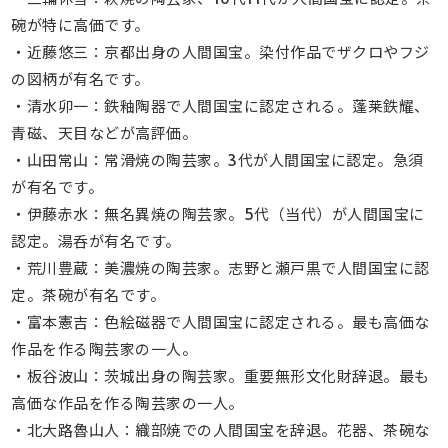
碗が特に高価です。
・近藤悠三：京都出身の人間国宝。染付作品でザクロやフジ
の図柄が有名です。
・清水卯一：鉄釉陶器で人間国宝に認定される。蓬莱鉄耀、
青磁、天目などが高評価。
・山田常山：常滑焼の陶芸家。3代が人間国宝に認定。急須
が有名です。
・伊藤赤水：無名異焼の陶芸家。5代（当代）が人間国宝に
認定。湯呑が有名です。
・荒川豊蔵：美濃焼の陶芸家。志野と瀬戸黒で人間国宝に認
定。茶碗が有名です。
・富本憲吉：色絵磁器で人間国宝に認定される。最も高価な
作品を作る陶芸家の一人。
・板谷波山：茨城出身の陶芸家。重要無形文化財辞退。最も
高価な作品を作る陶芸家の一人。
・北大路魯山人：織部焼での人間国宝を辞退。花器、茶碗な