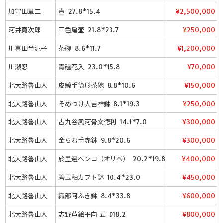
加守田章二
壷 27.8*15.4
¥2,500,000
河井寛次郎
三色扁壷 21.8*23.7
¥250,000
川喜田半泥子
茶碗 8.6*11.7
¥1,200,000
川瀬忍
青磁花入 23.0*15.8
¥70,000
北大路魯山人
皮鯨手筒形茶碗 8.8*10.6
¥150,000
北大路魯山人
そめつけ大吉祥鉢 8.1*19.3
¥250,000
北大路魯山人
古九谷風河骨文徳利 14.1*7.0
¥300,000
北大路魯山人
金らむ手赤鉢 9.8*20.6
¥300,000
北大路魯山人
於里遍ヘンコ（オリベ） 20.2*19.8
¥400,000
北大路魯山人
碧玉釉カブト鉢 10.4*23.0
¥450,000
北大路魯山人
織部阿ふき鉢 8.4*33.8
¥600,000
北大路魯山人
志野芦絵平向 五 D18.2
¥800,000