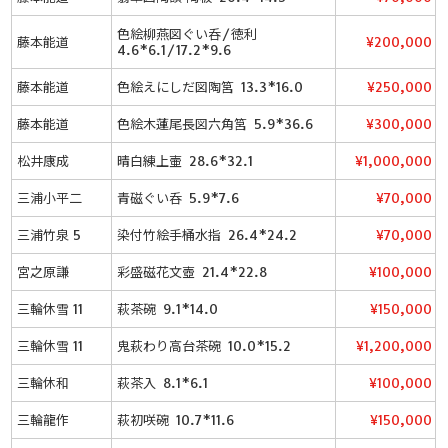
色絵柳燕図ぐい呑/徳利
藤本能道
¥200,000
4.6*6.1/17.2*9.6
藤本能道
色絵えにしだ図陶筥 13.3*16.0
¥250,000
藤本能道
色絵木蓮尾長図六角筥 5.9*36.6
¥300,000
松井康成
晴白練上壷 28.6*32.1
¥1,000,000
三浦小平二
青磁ぐい呑 5.9*7.6
¥70,000
三浦竹泉 5
染付竹絵手桶水指 26.4*24.2
¥70,000
宮之原謙
彩盛磁花文壺 21.4*22.8
¥100,000
三輪休雪 11
萩茶碗 9.1*14.0
¥150,000
三輪休雪 11
鬼萩わり高台茶碗 10.0*15.2
¥1,200,000
三輪休和
萩茶入 8.1*6.1
¥100,000
三輪龍作
萩初咲碗 10.7*11.6
¥150,000