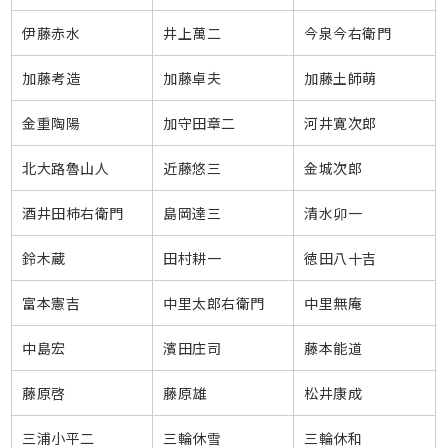
伊藤赤水
井上萬二
今泉今右衛門
加藤考造
加藤卓夫
加藤土師萌
金重陶陽
加守田章二
河井寛次郎
北大路魯山人
近藤悠三
金城次郎
酒井田柿右衛門
島岡達三
清水卯一
鈴木蔵
田村耕一
徳田八十吉
富本憲吉
中里太郎右衛門
中里無庵
中島宏
濱田庄司
藤本能道
藤原啓
藤原雄
松井康成
三浦小平二
三輪休雪
三輪休和