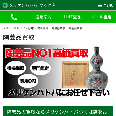
メリケンハトバ つくば店
MENU
店舗案内
LINE査定
メール査定
メリケンハトバ つくば店
>
買取品目
>
陶磁器買取
>
陶芸品買取
陶芸品買取
陶芸品の買取ならメリケンハトバつくば店をお