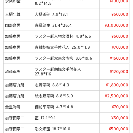
永楽即全
¥100,000
8.2*14.5
大樋年雄
大樋茶碗 7.9*13.1
¥50,000
岡部嶺男
青織部壷 31.4*26.4
¥3,000,000
加藤卓男
ラスター彩人物文酒杯 4.8*6.6
¥50,000
加藤卓男
青釉胡姫文手付花入 25.0*11.3
¥70,000
加藤卓男
ラスター彩双鳥文陶筥 8.6*19.6
¥150,000
ラスター彩胡姫文手付花入
加藤卓男
¥120,000
27.8*116
加藤唐九朗
志野茶碗 8.8*14.3
¥1,800,000
加藤唐九朗
絵志野茶碗 8.8*15.0
¥2,500,000
金重陶陽
備前平茶碗 4.7*14.8
¥70,000
加守田章二
壷 12.1*9.1
¥50,000
加守田章二
彫文炻壷 18.7*16.0
¥500,000