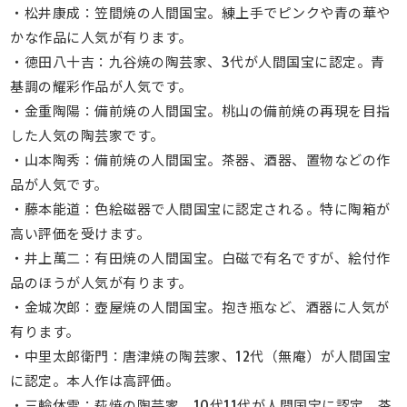
・松井康成：笠間焼の人間国宝。練上手でピンクや青の華や
かな作品に人気が有ります。
・徳田八十吉：九谷焼の陶芸家、3代が人間国宝に認定。青
基調の耀彩作品が人気です。
・金重陶陽：備前焼の人間国宝。桃山の備前焼の再現を目指
した人気の陶芸家です。
・山本陶秀：備前焼の人間国宝。茶器、酒器、置物などの作
品が人気です。
・藤本能道：色絵磁器で人間国宝に認定される。特に陶箱が
高い評価を受けます。
・井上萬二：有田焼の人間国宝。白磁で有名ですが、絵付作
品のほうが人気が有ります。
・金城次郎：壺屋焼の人間国宝。抱き瓶など、酒器に人気が
有ります。
・中里太郎衛門：唐津焼の陶芸家、12代（無庵）が人間国宝
に認定。本人作は高評価。
・三輪休雪：萩焼の陶芸家、10代11代が人間国宝に認定。茶