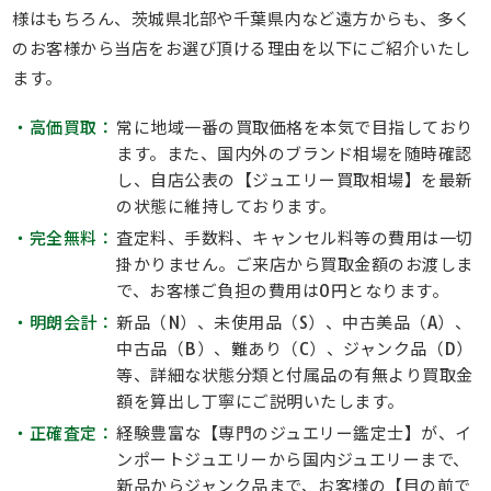
様はもちろん、茨城県北部や千葉県内など遠方からも、多く
のお客様から当店をお選び頂ける理由を以下にご紹介いたし
ます。
・高価買取：
常に地域一番の買取価格を本気で目指しており
ます。また、国内外のブランド相場を随時確認
し、自店公表の【ジュエリー買取相場】を最新
の状態に維持しております。
・完全無料：
査定料、手数料、キャンセル料等の費用は一切
掛かりません。ご来店から買取金額のお渡しま
で、お客様ご負担の費用は0円となります。
・明朗会計：
新品（N）、未使用品（S）、中古美品（A）、
中古品（B）、難あり（C）、ジャンク品（D）
等、詳細な状態分類と付属品の有無より買取金
額を算出し丁寧にご説明いたします。
・正確査定：
経験豊富な【専門のジュエリー鑑定士】が、イ
ンポートジュエリーから国内ジュエリーまで、
新品からジャンク品まで、お客様の【目の前で