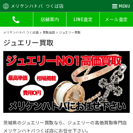
メリケンハトバ つくば店
MENU
店舗案内
LINE査定
メール査定
メリケンハトバ つくば店
>
買取品目
>
ジュエリー買取
ジュエリー買取
茨城県のジュエリー買取なら、ジュエリーの高価買取専門店
メリケンハトバつくば店にお任せ下さい。