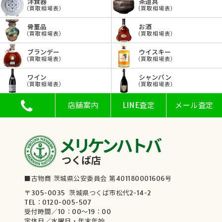
洋食器
茶道具
（買取相場表）
（買取相場表）
骨董品
お酒
（買取相場表）
（買取相場表）
ブランデー
ウイスキー
（買取相場表）
（買取相場表）
ワイン
シャンパン
（買取相場表）
（買取相場表）
店舗案内
LINE査定
メール査定
メリケンハトバ
つくば店
■古物商 茨城県公安委員会 第401180001606号
〒305-0035 茨城県つくば市松代2-14-2
TEL：0120-005-507
受付時間／10：00～19：00
定休日／水曜日・年末年始