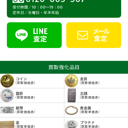
受付時間／10：00～19：00
定休日／水曜日・年末年始
LINE
メール
査定
査定
買取強化品目
コイン
金貨
（買取価格表）
（買取価格表）
銀貨
古銭
（買取価格表）
（買取価格表）
紙幣
貴金属
（買取価格表）
（買取単価表）
金
プラチナ
（買取単価表）
（買取単価表）